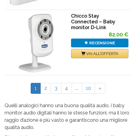
Chicco Stay
Connected – Baby
monitor D-Link
82.00 €
RECENSIONE
VAI ALL'OFFERTA
1
2
3
4
...
10
»
Quelli analogici hanno una buona qualità audio, i baby
monitor audio digitali hanno le stesse funzioni, ma il loro
raggio d’azione è più vasto e garantiscono una migliore
qualità audio.