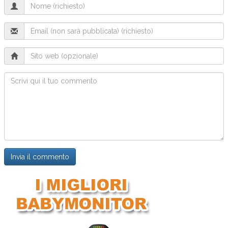
Name
(richiesto)
Email
(will
not
Sito
be
web
published)
Commento
(richiesto)