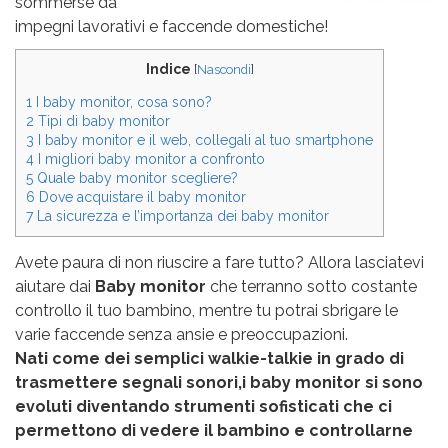
sommerse da
impegni lavorativi e faccende domestiche!
Indice
[
Nascondi
]
1
I baby monitor, cosa sono?
2
Tipi di baby monitor
3
I baby monitor e il web, collegali al tuo smartphone
4
I migliori baby monitor a confronto
5
Quale baby monitor scegliere?
6
Dove acquistare il baby monitor
7
La sicurezza e l’importanza dei baby monitor
Avete paura di non riuscire a fare tutto? Allora lasciatevi
aiutare dai
Baby monitor
che terranno sotto costante
controllo il tuo bambino, mentre tu potrai sbrigare le
varie faccende senza ansie e preoccupazioni.
Nati come dei semplici walkie-talkie in grado di
trasmettere segnali sonori,i baby monitor si sono
evoluti diventando strumenti sofisticati che ci
permettono di vedere il bambino e controllarne