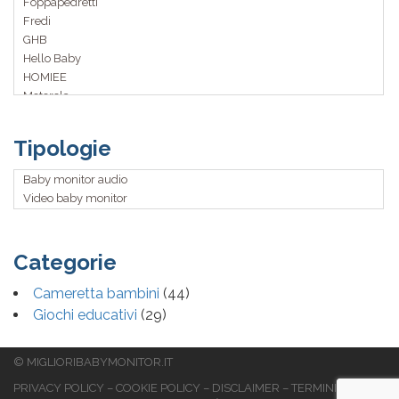
Foppapedretti
Fredi
GHB
Hello Baby
HOMIEE
Motorola
Philips
Samsung
Tipologie
Sunluxy
USBONLINE
Baby monitor audio
Video baby monitor
Categorie
Cameretta bambini
(44)
Giochi educativi
(29)
© MIGLIORIBABYMONITOR.IT
PRIVACY POLICY
–
COOKIE POLICY
–
DISCLAIMER
–
TERMINI E