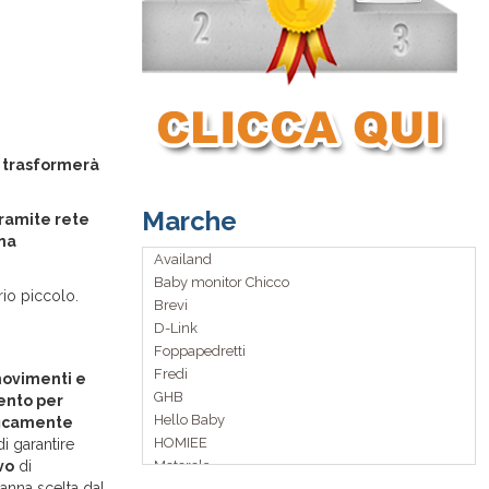
e trasformerà
Marche
tramite rete
una
Availand
Baby monitor Chicco
rio piccolo.
Brevi
D-Link
Foppapedretti
Fredi
movimenti e
GHB
ento per
Hello Baby
ificamente
HOMIEE
i garantire
vo
di
Motorola
 nanna scelta dal
Philips