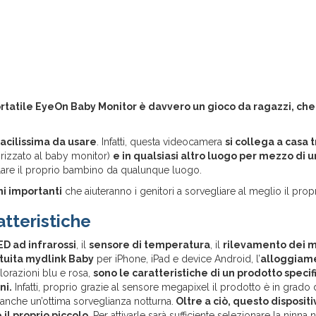
ortatile EyeOn Baby Monitor è davvero un gioco da ragazzi, ch
acilissima da usare
. Infatti, questa videocamera
si collega a casa 
rizzato al baby monitor)
e in qualsiasi altro luogo per mezzo di 
llare il proprio bambino da qualunque luogo.
ni importanti
che aiuteranno i genitori a sorvegliare al meglio il prop
tteristiche
ED ad infrarossi
, il
sensore di temperatura
, il
rilevamento dei 
tuita mydlink Baby
per iPhone, iPad e device Android, l’
alloggiam
lorazioni blu e rosa,
sono le caratteristiche di un prodotto spec
ni.
Infatti, proprio grazie al sensore megapixel il prodotto è in grado d
e anche un’ottima sorveglianza notturna.
Oltre a ciò, questo dispositi
il proprio piccolo
. Per attivarle sarà sufficiente selezionare la ninna