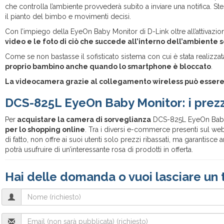
che controlla l’ambiente provvederà subito a inviare una notifica. 
il pianto del bimbo e movimenti decisi.
Con l’impiego della EyeOn Baby Monitor di D-Link oltre all’attivazion
video e le foto di ciò che succede all’interno dell’ambiente 
Come se non bastasse il sofisticato sistema con cui è stata realizz
proprio bambino anche quando lo smartphone è bloccato
.
La videocamera grazie al collegamento wireless può essere p
DCS-825L EyeOn Baby Monitor: i prezz
Per
acquistare la camera di sorveglianza
DCS-825L EyeOn Baby
per lo shopping online
. Tra i diversi e-commerce presenti sul web
di fatto, non offre ai suoi utenti solo prezzi ribassati, ma garantisce 
potrà usufruire di un’interessante rosa di prodotti in offerta.
Hai delle domanda o vuoi lasciare un 
Name
(richiesto)
Email