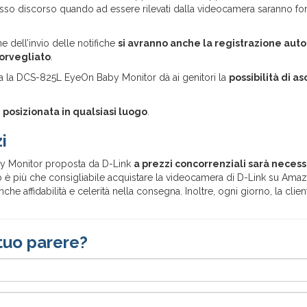
Stesso discorso quando ad essere rilevati dalla videocamera saranno fo
e dell’invio delle notifiche
si avranno anche la registrazione aut
sorvegliato
.
ata la DCS-825L EyeOn Baby Monitor dà ai genitori la
possibilità di as
osizionata in qualsiasi luogo
.
i
 Monitor proposta da D-Link
a prezzi concorrenziali sarà necess
 è più che consigliabile acquistare la videocamera di D-Link su Amazo
anche affidabilità e celerità nella consegna. Inoltre, ogni giorno, la cl
tuo parere?