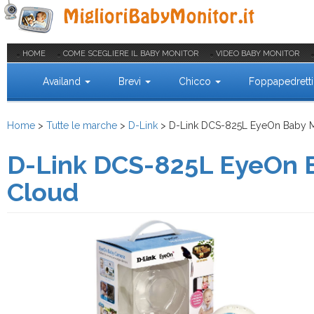
HOME
COME SCEGLIERE IL BABY MONITOR
VIDEO BABY MONITOR
Availand
Brevi
Chicco
Foppapedrett
Home
>
Tutte le marche
>
D-Link
>
D-Link DCS-825L EyeOn Baby M
D-Link DCS-825L EyeOn B
Cloud