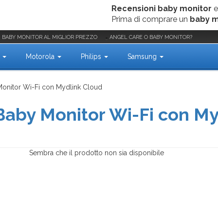
Recensioni baby monitor
e
Prima di comprare un
baby m
BABY MONITOR AL MIGLIOR PREZZO
ANGEL CARE O BABY MONITOR?
i
Motorola
Philips
Samsung
onitor Wi-Fi con Mydlink Cloud
aby Monitor Wi-Fi con My
Sembra che il prodotto non sia disponibile