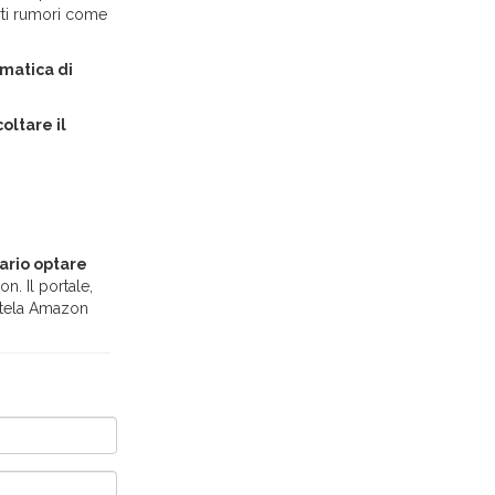
rti rumori come
omatica di
coltare il
ario optare
n. Il portale,
ientela Amazon