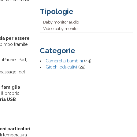
Samsung
Tipologie
Sunluxy
USBONLINE
Baby monitor audio
Video baby monitor
sia per essere
 bimbo tramite
Categorie
r iPhone, iPad,
Cameretta bambini
(44)
Giochi educativi
(29)
i passaggi del
a famiglia
 il proprio
ria USB
oni particolari
di temperatura