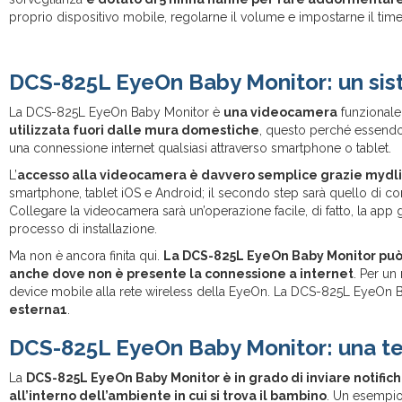
proprio dispositivo mobile, regolarne il volume e impostarne il tim
DCS-825L EyeOn Baby Monitor: un sis
La DCS-825L EyeOn Baby Monitor è
una videocamera
funzionale
utilizzata fuori dalle mura domestiche
, questo perché essendo 
una connessione internet qualsiasi attraverso smartphone o tablet.
L’
accesso alla videocamera è davvero semplice grazie mydl
smartphone, tablet iOS e Android; il secondo step sarà quello di co
Collegare la videocamera sarà un’operazione facile, di fatto, la app g
processo di installazione.
Ma non è ancora finita qui.
La DCS-825L EyeOn Baby Monitor può e
anche dove non è presente la connessione a internet
. Per un
device mobile alla rete wireless della EyeOn. La DCS-825L EyeOn
esterna1
.
DCS-825L EyeOn Baby Monitor: una te
La
DCS-825L EyeOn Baby Monitor è in grado di inviare notifiche
all’interno dell’ambiente in cui si trova il bambino
. Un esempio