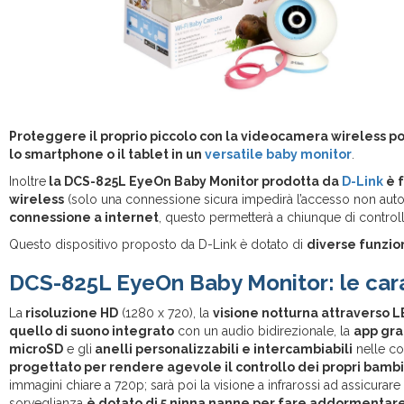
Proteggere il proprio piccolo con la videocamera wireless p
lo smartphone o il tablet in un
versatile baby monitor
.
Inoltre
la DCS-825L EyeOn Baby Monitor prodotta da
D-Link
è f
wireless
(solo una connessione sicura impedirà l’accesso non auto
connessione a internet
, questo permetterà a chiunque di contro
Questo dispositivo proposto da D-Link è dotato di
diverse funzio
DCS-825L EyeOn Baby Monitor: le cara
La
risoluzione HD
(1280 x 720), la
visione notturna attraverso L
quello di suono integrato
con un audio bidirezionale, la
app gra
microSD
e gli
anelli personalizzabili e intercambiabili
nelle co
progettato per rendere agevole il controllo dei propri bambi
immagini chiare a 720p; sarà poi la visione a infrarossi ad assicurar
sorveglianza
è dotato di 5 ninna nanne per fare addormentare 