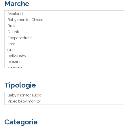
Marche
Availand
Baby monitor Chicco
Brevi
D-Link
Foppapedretti
Fredi
GHB
Hello Baby
HOMIEE
Motorola
Philips
Samsung
Tipologie
Sunluxy
USBONLINE
Baby monitor audio
Video baby monitor
Categorie