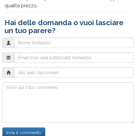
qualità prezzo.
Hai delle domanda o vuoi lasciare
un tuo parere?
Name
(richiesto)
Email
(will
not
Sito
be
web
published)
Commento
(richiesto)