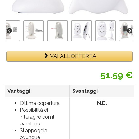
VAI ALL'OFFERTA
51.59 €
Vantaggi
Svantaggi
Ottima copertura
N.D.
Possibilità di
interagire con il
bambino
Si appoggia
ovunque